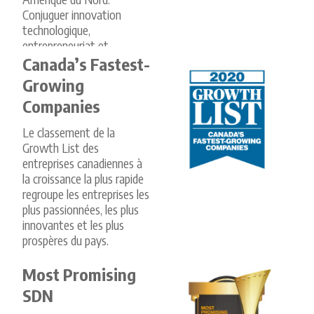
Conjuguer innovation
technologique,
entrepreneuriat et
croissance rapide. Les
Canada’s Fastest-
entreprises du Fast 500
Growing
couvrent une variété de
Companies
secteurs industriels. Ces
entreprises sont à la
Le classement de la
pointe de la technologie et
Growth List des
transforment notre façon
entreprises canadiennes à
de faire des affaires
la croissance la plus rapide
aujourd'hui.
regroupe les entreprises les
plus passionnées, les plus
innovantes et les plus
prospères du pays.
Most Promising
SDN