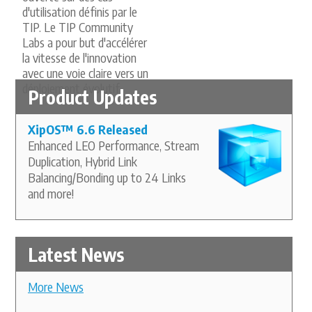
d'utilisation définis par le
TIP. Le TIP Community
Labs a pour but d'accélérer
la vitesse de l'innovation
avec une voie claire vers un
déploiement évolutif.
Product Updates
XipOS
™
6.6 Released
Enhanced LEO Performance, Stream
Duplication, Hybrid Link
Balancing/Bonding up to 24 Links
and more!
Latest News
More News