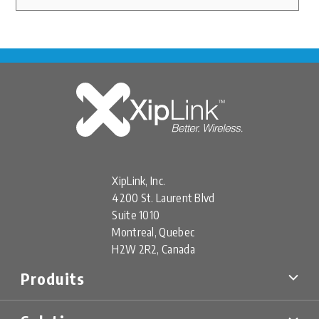
XipLink, Inc.
4200 St. Laurent Blvd
Suite 1010
Montreal, Quebec
H2W 2R2, Canada
Produits
Dispositifs Spécialisés XS
Fiches Techniques De Produits